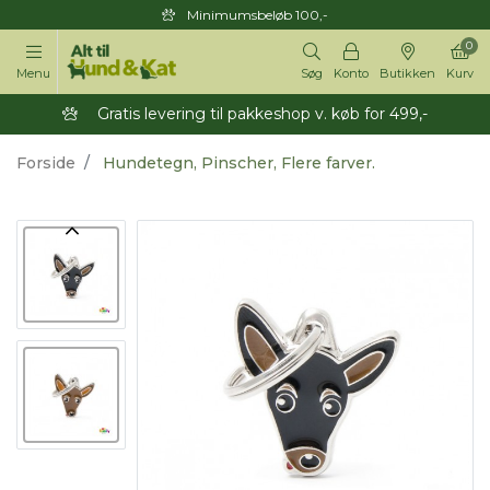
Minimumsbeløb 100,-
0
Menu
Søg
Konto
Butikken
Kurv
Gratis levering til pakkeshop v. køb for 499,-
Forside
Hundetegn, Pinscher, Flere farver.