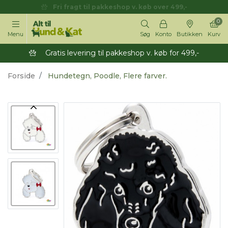
Fri fragt til pakkeshop v. køb over 499,-
0
Menu
Søg
Konto
Butikken
Kurv
Gratis levering til pakkeshop v. køb for 499,-
Forside
Hundetegn, Poodle, Flere farver.