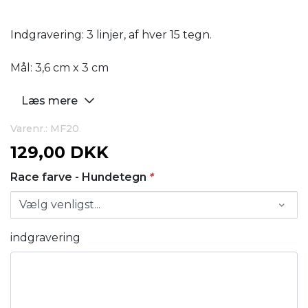
Indgravering: 3 linjer, af hver 15 tegn.
Mål: 3,6 cm x 3 cm
Læs mere
Varenr.: MF20
129,00 DKK
Race farve - Hundetegn
*
indgravering