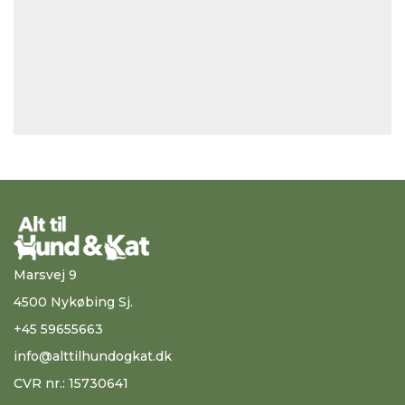
Marsvej 9
4500 Nykøbing Sj.
+45 59655663
info@alttilhundogkat.dk
CVR nr.: 15730641