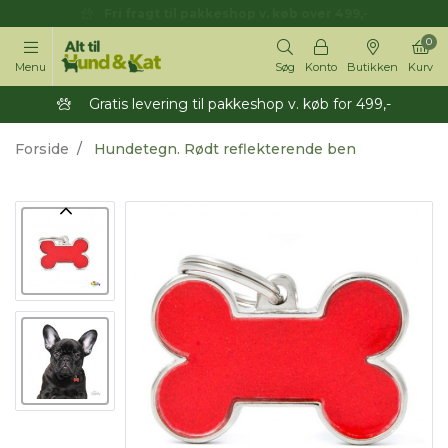
14 dages returret
0
Menu
Søg
Konto
Butikken
Kurv
Gratis levering til pakkeshop v. køb for 499,-
Forside
Hundetegn. Rødt reflekterende ben