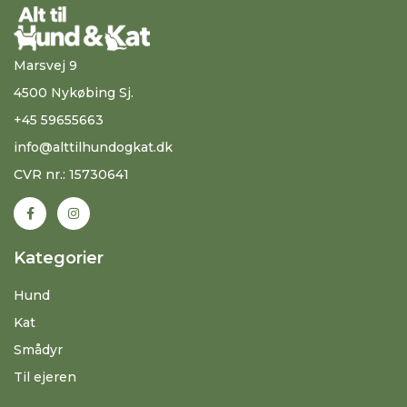
Marsvej 9
4500 Nykøbing Sj.
+45 59655663
info@alttilhundogkat.dk
CVR nr.: 15730641
Kategorier
Hund
Kat
Smådyr
Til ejeren