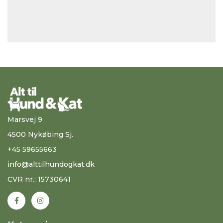
Marsvej 9
4500 Nykøbing Sj.
+45 59655663
info@alttilhundogkat.dk
CVR nr.: 15730641