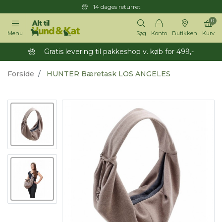
14 dages returret
0
Menu
Søg
Konto
Butikken
Kurv
Gratis levering til pakkeshop v. køb for 499,-
Forside
HUNTER Bæretask LOS ANGELES