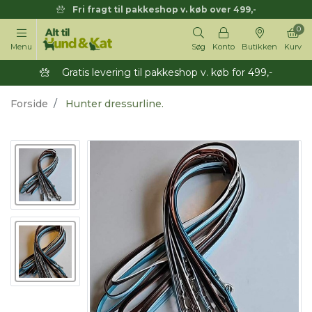
Fri fragt til pakkeshop v. køb over 499,-
0
Menu
Søg
Konto
Butikken
Kurv
Gratis levering til pakkeshop v. køb for 499,-
Forside
Hunter dressurline.