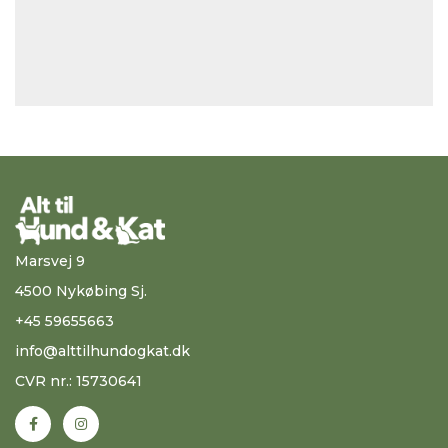
Marsvej 9
4500 Nykøbing Sj.
+45 59655663
info@alttilhundogkat.dk
CVR nr.: 15730641