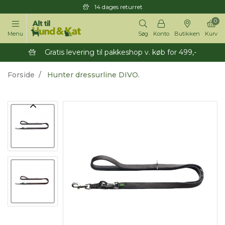
14 dages returret
0
Menu
Søg
Konto
Butikken
Kurv
Gratis levering til pakkeshop v. køb for 499,-
Forside
Hunter dressurline DIVO.