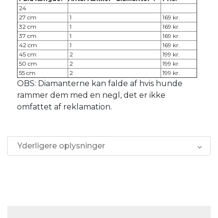
24
27 cm
1
169 kr.
32 cm
1
169 kr.
37 cm
1
169 kr.
42 cm
1
169 kr.
45 cm
2
199 kr.
50 cm
2
199 kr.
55 cm
2
199 kr.
OBS: Diamanterne kan falde af hvis hunde
rammer dem med en negl, det er ikke
omfattet af reklamation.
Yderligere oplysninger