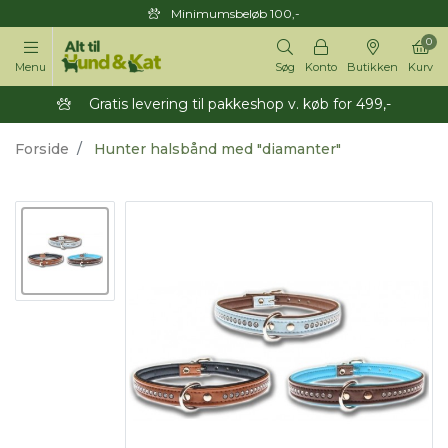
Minimumsbeløb 100,-
0
Menu
Søg
Konto
Butikken
Kurv
Gratis levering til pakkeshop v. køb for 499,-
Forside
Hunter halsbånd med "diamanter"