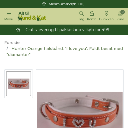
Minimumsbeløb 100,-
0
Menu
Søg
Konto
Butikken
Kurv
Gratis levering til pakkeshop v. køb for 499,-
Forside
Hunter Orange halsbånd. "I love you". Fuldt besat med
"diamanter"