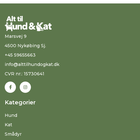
Marsvej 9
4500 Nykøbing Sj.
+45 59655663
info@alttilhundogkat.dk
CVR nr.: 15730641
Kategorier
Hund
Kat
Smådyr