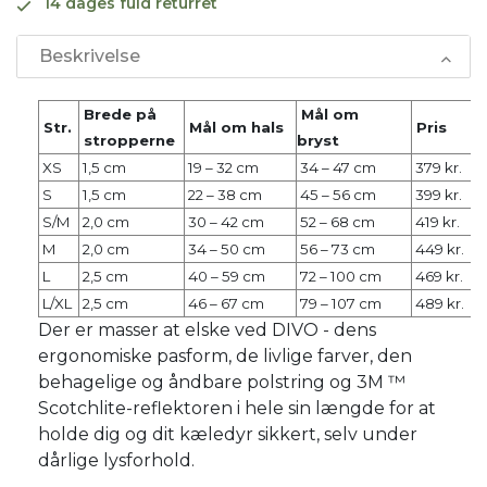
14 dages fuld returret
Beskrivelse
Brede på
Mål om
Str.
Mål om hals
Pris
stropperne
bryst
XS
1,5 cm
19 – 32 cm
34 – 47 cm
379 kr.
S
1,5 cm
22 – 38 cm
45 – 56 cm
399 kr.
S/M
2,0 cm
30 – 42 cm
52 – 68 cm
419 kr.
M
2,0 cm
34 – 50 cm
56 – 73 cm
449 kr.
L
2,5 cm
40 – 59 cm
72 – 100 cm
469 kr.
L/XL
2,5 cm
46 – 67 cm
79 – 107 cm
489 kr.
Der er masser at elske ved DIVO - dens
ergonomiske pasform, de livlige farver, den
behagelige og åndbare polstring og 3M ™
Scotchlite-reflektoren i hele sin længde for at
holde dig og dit kæledyr sikkert, selv under
dårlige lysforhold.