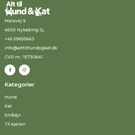
Marsvej 9
4500 Nykøbing Sj.
+45 59655663
info@alttilhundogkat.dk
CVR nr.: 15730641
Kategorier
Hund
Kat
Smådyr
Til ejeren