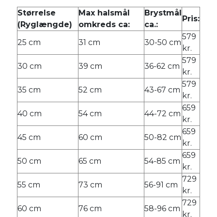
Størrelse
Max halsmål
Brystmål
Pris:
(Ryglængde)
omkreds ca:
ca.:
579
25 cm
31 cm
30-50 cm
kr.
579
30 cm
39 cm
36-62 cm
kr.
579
35 cm
52 cm
43-67 cm
kr.
659
40 cm
54 cm
44-72 cm
kr.
659
45 cm
60 cm
50-82 cm
kr.
659
50 cm
65 cm
54-85 cm
kr.
729
55 cm
73 cm
56-91 cm
kr.
729
60 cm
76 cm
58-96 cm
kr.