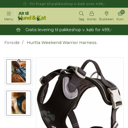
Fri fragt til pakkeshop v. køb over 499,-
0
Menu
Søg
Konto
Butikken
Kurv
Gratis levering til pakkeshop v. køb for 499,-
Forside
Hurtta Weekend Warrior Harness.