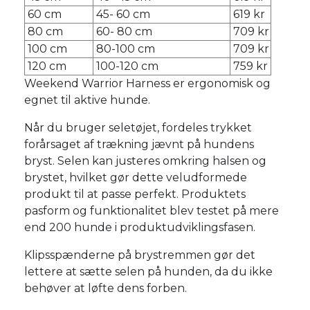
60 cm
45- 60 cm
619 kr
80 cm
60- 80 cm
709 kr
100 cm
80-100 cm
709 kr
120 cm
100-120 cm
759 kr
Weekend Warrior Harness er ergonomisk og
egnet til aktive hunde.
Når du bruger seletøjet, fordeles trykket
forårsaget af trækning jævnt på hundens
bryst. Selen kan justeres omkring halsen og
brystet, hvilket gør dette veludformede
produkt til at passe perfekt. Produktets
pasform og funktionalitet blev testet på mere
end 200 hunde i produktudviklingsfasen.
Klipsspænderne på brystremmen gør det
lettere at sætte selen på hunden, da du ikke
behøver at løfte dens forben.