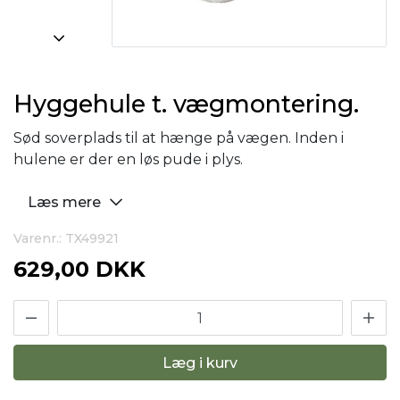
Hyggehule t. vægmontering.
Sød soverplads til at hænge på vægen. Inden i
hulene er der en løs pude i plys.
Læs mere
Varenr.: TX49921
629,00 DKK
Læg i kurv