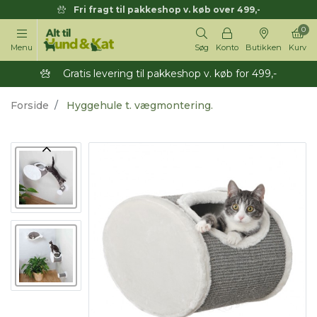
Fri fragt til pakkeshop v. køb over 499,-
0
Menu
Søg
Konto
Butikken
Kurv
Gratis levering til pakkeshop v. køb for 499,-
Forside
Hyggehule t. vægmontering.