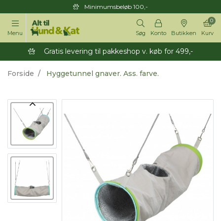
Minimumsbeløb 100,-
0
Menu
Søg
Konto
Butikken
Kurv
Gratis levering til pakkeshop v. køb for 499,-
Forside
Hyggetunnel gnaver. Ass. farve.