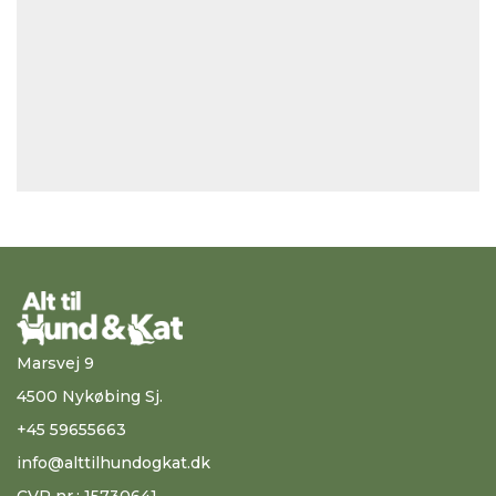
Marsvej 9
4500 Nykøbing Sj.
+45 59655663
info@alttilhundogkat.dk
CVR nr.: 15730641