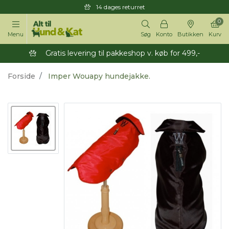
14 dages returret
0
Menu
Søg
Konto
Butikken
Kurv
Gratis levering til pakkeshop v. køb for 499,-
Forside
Imper Wouapy hundejakke.