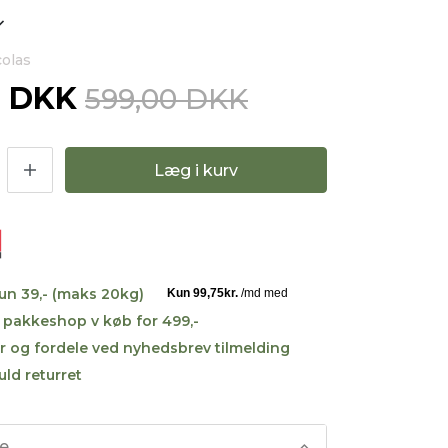
colas
0 DKK
599,00 DKK
Læg i kurv
kun 39,- (maks 20kg)
til pakkeshop v køb for 499,-
r og fordele ved nyhedsbrev tilmelding
uld returret
se