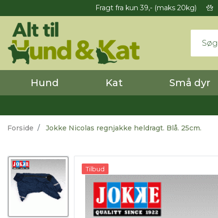
Fragt fra kun 39,- (maks 20kg)
Hund
Kat
Små dyr
Forside
Jokke Nicolas regnjakke heldragt. Blå. 25cm.
Tilbud