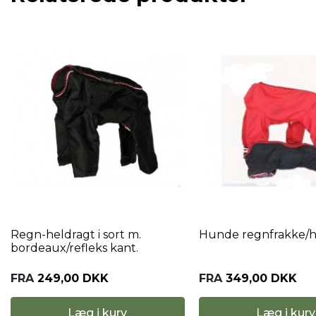
Regn-heldragt i sort m.
Hunde regnfrakke/h
bordeaux/refleks kant.
FRA
249,00 DKK
FRA
349,00 DKK
Læg i kurv
Læg i kurv