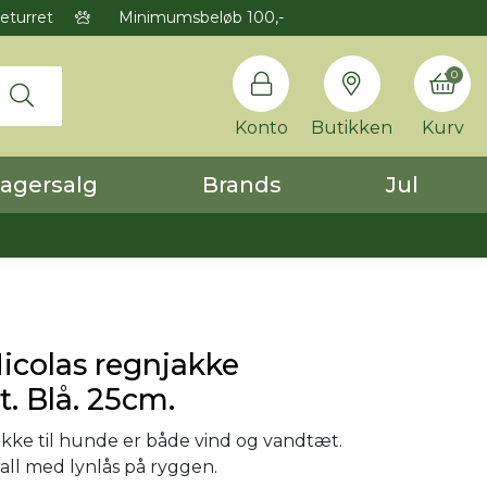
eturret
Minimumsbeløb 100,-
0
Konto
Butikken
Kurv
agersalg
Brands
Jul
icolas regnjakke
t. Blå. 25cm.
kke til hunde er både vind og vandtæt.
rall med lynlås på ryggen.