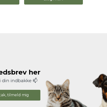
hedsbrev her
i din indbakke 📫
tak, tilmeld mig