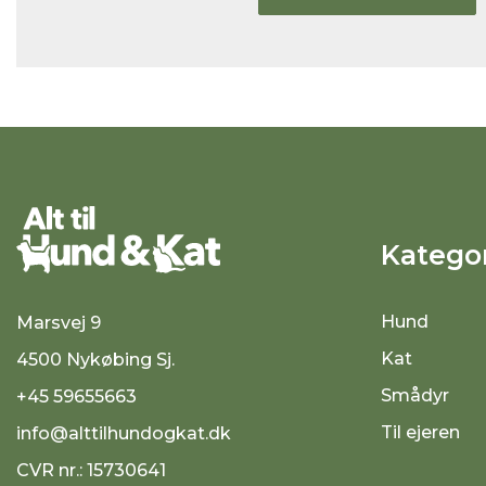
Kategor
Hund
Marsvej 9
Kat
4500 Nykøbing Sj.
Smådyr
+45 59655663
Til ejeren
info@alttilhundogkat.dk
CVR nr.: 15730641