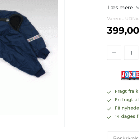
Læs mere
Varenr.: UDNi
399,0
Fragt fra 
Fri fragt 
Få nyhede
14 dages f
Beskrivel