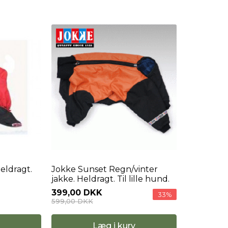
eldragt.
Jokke Sunset Regn/vinter
jakke. Heldragt. Til lille hund.
399,00 DKK
33%
599,00 DKK
Læg i kurv