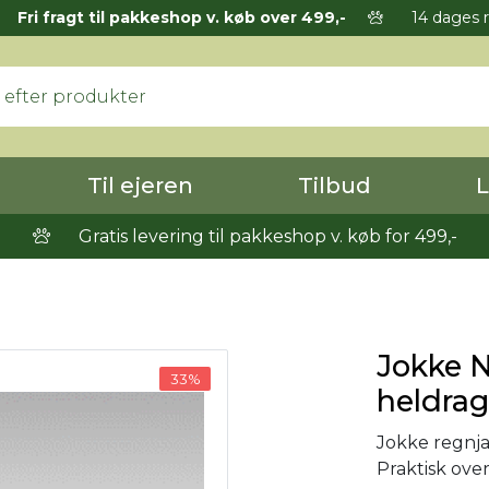
Fri fragt til pakkeshop v. køb over 499,-
14 dages r
Til ejeren
Tilbud
L
Gratis levering til pakkeshop v. køb for 499,-
Jokke N
33%
heldrag
Jokke regnja
Praktisk ove