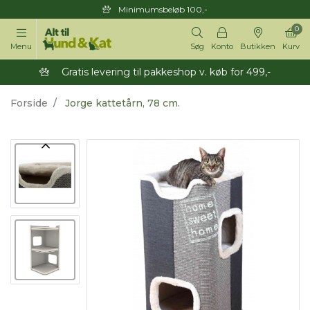
Minimumsbeløb 100,-
0
Menu
Søg
Konto
Butikken
Kurv
Gratis levering til pakkeshop v. køb for 499,-
Forside
Jorge kattetårn, 78 cm.