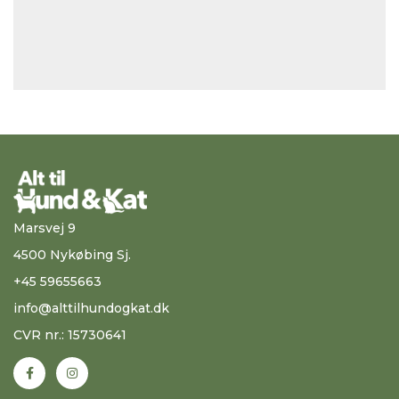
Marsvej 9
4500 Nykøbing Sj.
+45 59655663
info@alttilhundogkat.dk
CVR nr.: 15730641