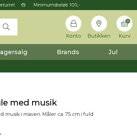
eturret
Minimumsbeløb 100,-
0
Konto
Butikken
Kurv
agersalg
Brands
Jul
gle med musik
d musik i maven. Måler ca. 75 cm i fuld