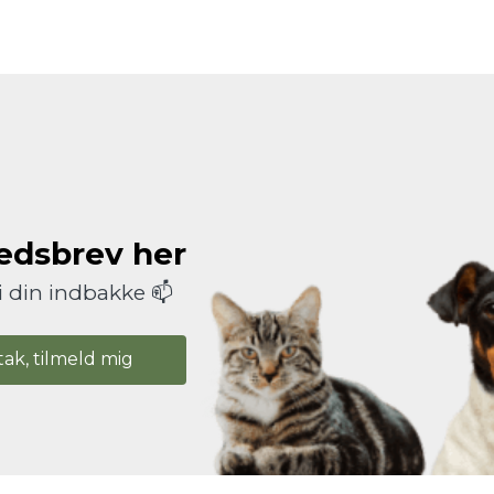
hedsbrev her
i din indbakke 📫
tak, tilmeld mig