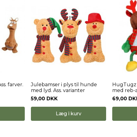
ss. farver.
Julebamser i plys til hunde
HugTugz 
med lyd. Ass. varianter
med reb-a
59,00 DKK
69,00 DK
Læg i kurv