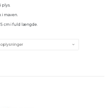
 plys.
 i maven.
75 cm i fuld længde.
 oplysninger