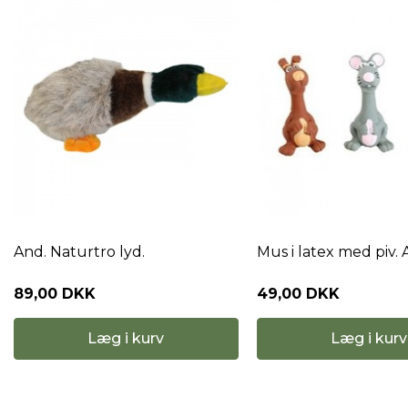
And. Naturtro lyd.
Mus i latex med piv. A
89,00 DKK
49,00 DKK
Læg i kurv
Læg i kurv