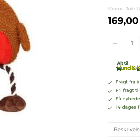
Varenr.: Jule
169,0
Fragt fra 
Fri fragt 
Få nyhede
14 dages f
Beskrivel