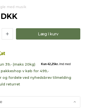
-Ugle med musik
0 DKK
Læg i kurv
kun 39,- (maks 20kg)
til pakkeshop v køb for 499,-
r og fordele ved nyhedsbrev tilmelding
uld returret
se