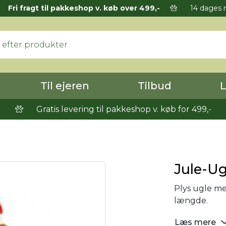
Fri fragt til pakkeshop v. køb over 499,-
14 dages r
Til ejeren
Tilbud
L
Gratis levering til pakkeshop v. køb for 499,-
Jule-U
Plys ugle me
længde.
Læs mere