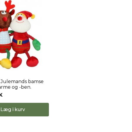
Julemands bamse
rme og -ben.
K
Læg i kurv