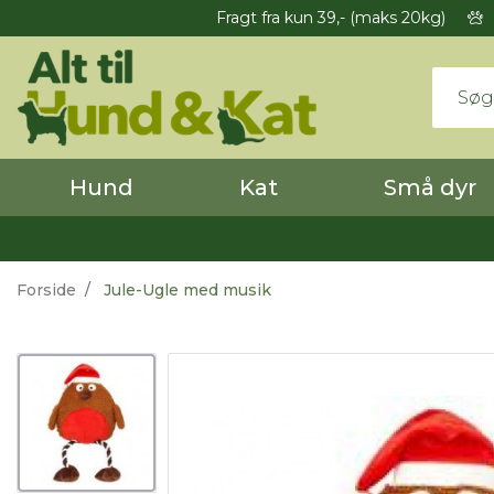
Fragt fra kun 39,- (maks 20kg)
Hund
Kat
Små dyr
Forside
Jule-Ugle med musik