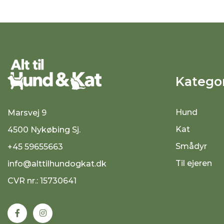
Kategor
Hund
Marsvej 9
Kat
4500 Nykøbing Sj.
Smådyr
+45 59655663
Til ejeren
info@alttilhundogkat.dk
CVR nr.: 15730641