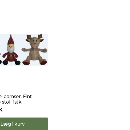
e-bamser. Fint
stof. 1stk.
K
Læg i kurv