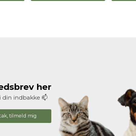
hedsbrev her
i din indbakke 📫
tak, tilmeld mig