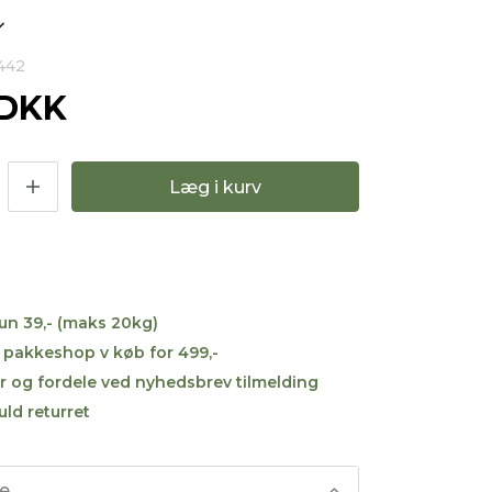
442
 DKK
Læg i kurv
kun 39,- (maks 20kg)
til pakkeshop v køb for 499,-
r og fordele ved nyhedsbrev tilmelding
uld returret
se