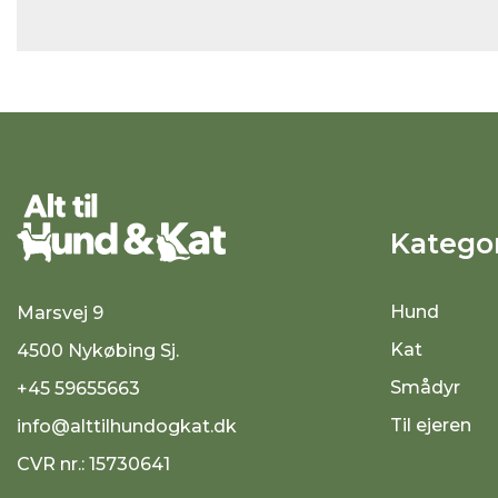
Kategor
Hund
Marsvej 9
Kat
4500 Nykøbing Sj.
Smådyr
+45 59655663
Til ejeren
info@alttilhundogkat.dk
CVR nr.: 15730641