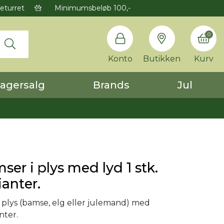
eturret
Minimumsbeløb 100,-
0
Konto
Butikken
Kurv
agersalg
Brands
Jul
ser i plys med lyd 1 stk.
ianter.
 plys (bamse, elg eller julemand) med
anter.