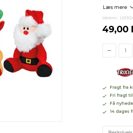
Læs mere
Varenr.: UD92
49,00
Fragt fra 
Fri fragt 
Få nyhede
14 dages f
Beskrivel