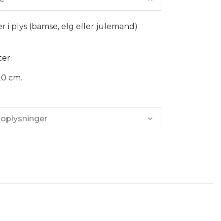
 i plys (bamse, elg eller julemand)
ter.
20 cm.
 oplysninger