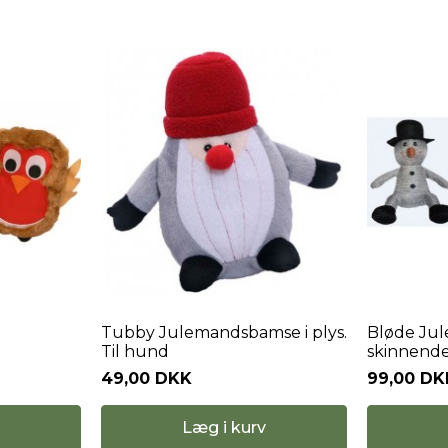
d
Tubby Julemandsbamse i plys.
Bløde Jul
Til hund
skinnende 
49,00 DKK
99,00 DK
Læg i kurv