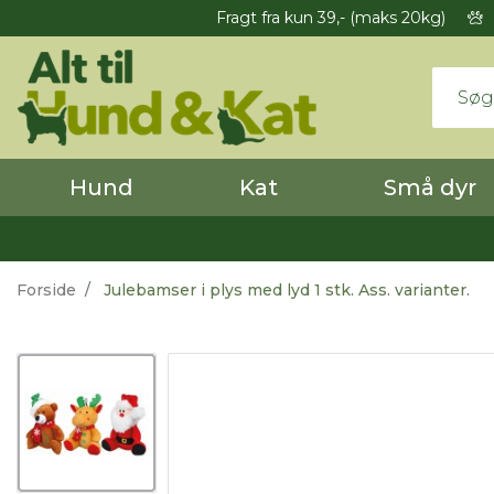
Fragt fra kun 39,- (maks 20kg)
Hund
Kat
Små dyr
Forside
Julebamser i plys med lyd 1 stk. Ass. varianter.