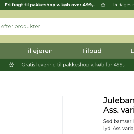
Fri fragt til pakkeshop v. køb over 499,-
14 dages r
Til ejeren
Tilbud
L
Gratis levering til pakkeshop v. køb for 499,-
Julebam
Ass. var
Sød bamser i
lyd. Ass. vari