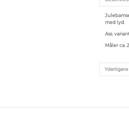
Julebamser
med lyd.
Ass. varian
Måler ca. 
Yderligere