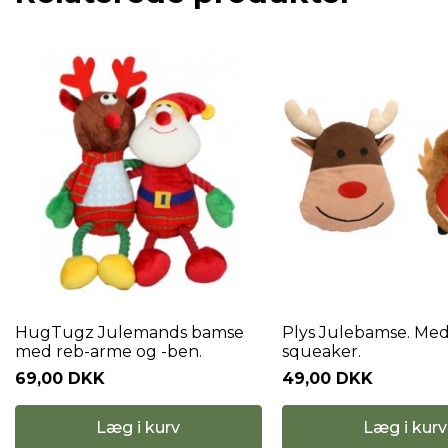
HugTugz Julemands bamse
Plys Julebamse. Me
med reb-arme og -ben.
squeaker.
69,00 DKK
49,00 DKK
Læg i kurv
Læg i kurv