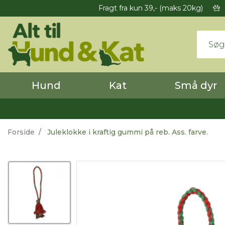
Fragt fra kun 39,- (maks 20kg)
Hund
Kat
Små dyr
Forside
Juleklokke i kraftig gummi på reb. Ass. farve.