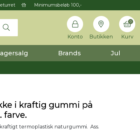
eturret
Minimumsbeløb 100,-
0
Konto
Butikken
Kurv
agersalg
Brands
Jul
kke i kraftig gummi på
. farve.
 kraftigt termoplastisk naturgummi. Ass.