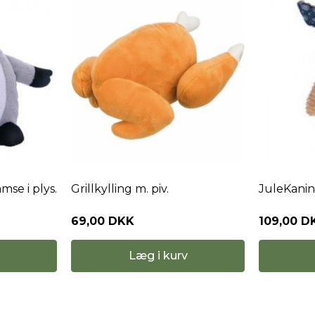
illkylling m. piv.
JuleKanin i blød fløjl med
9,00 DKK
109,00 DKK
Læg i kurv
Læg i kurv