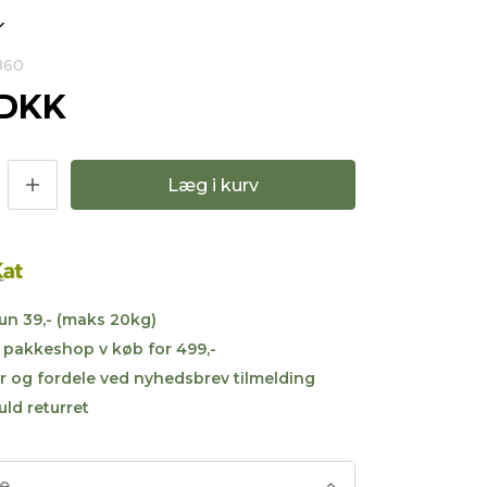
860
 DKK
Læg i kurv
kun 39,- (maks 20kg)
til pakkeshop v køb for 499,-
r og fordele ved nyhedsbrev tilmelding
uld returret
se