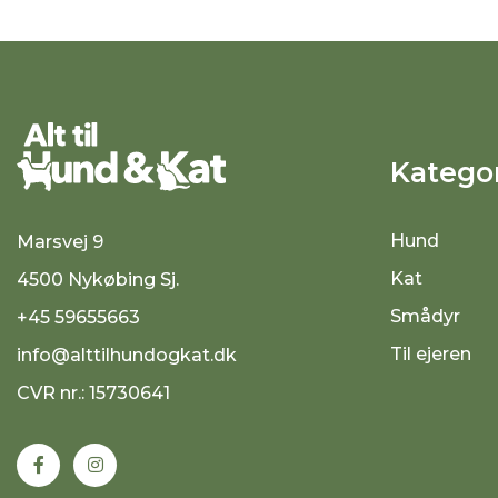
Kategor
Hund
Marsvej 9
Kat
4500 Nykøbing Sj.
Smådyr
+45 59655663
Til ejeren
info@alttilhundogkat.dk
CVR nr.: 15730641