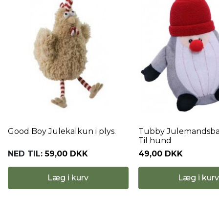
ekalkun i plys.
Tubby Julemandsbamse i plys.
Gr
Til hund
,00 DKK
49,00 DKK
6
g i kurv
Læg i kurv