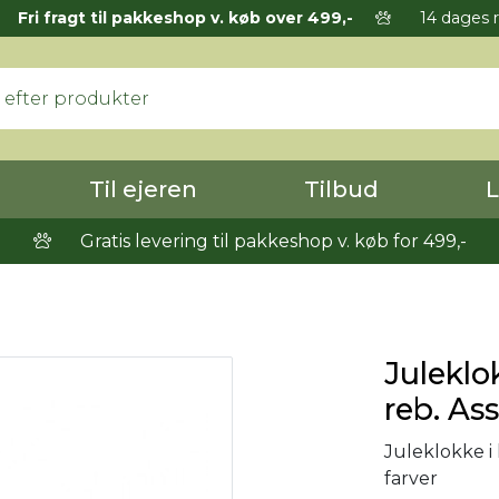
Fri fragt til pakkeshop v. køb over 499,-
14 dages r
Til ejeren
Tilbud
L
Gratis levering til pakkeshop v. køb for 499,-
Juleklo
reb. Ass
Juleklokke i
farver