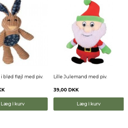
 piv.
Lille Julemand med piv.
Knitrende pl
pig-bold
39,00 DKK
49,00 DKK
Læg i kurv
Læg