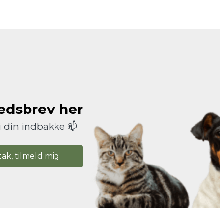
hedsbrev her
i din indbakke 📫
tak, tilmeld mig