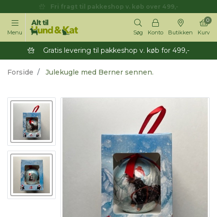
Fri fragt til pakkeshop v. køb over 499,-
0
Menu
Søg
Konto
Butikken
Kurv
Gratis levering til pakkeshop v. køb for 499,-
Forside
Julekugle med Berner sennen.