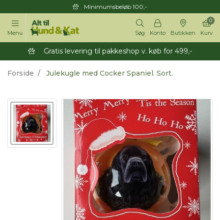
Minimumsbeløb 100,-
0
Menu
Søg
Konto
Butikken
Kurv
Gratis levering til pakkeshop v. køb for 499,-
Forside
Julekugle med Cocker Spaniel. Sort.