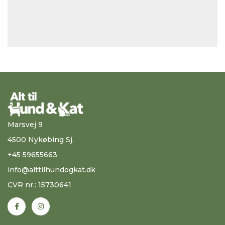
Marsvej 9
4500 Nykøbing Sj.
+45 59655663
info@alttilhundogkat.dk
CVR nr.: 15730641