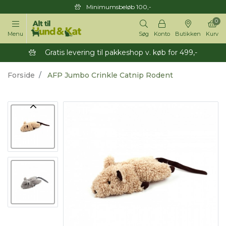
Minimumsbeløb 100,-
0
Menu
Søg
Konto
Butikken
Kurv
Gratis levering til pakkeshop v. køb for 499,-
Forside
AFP Jumbo Crinkle Catnip Rodent