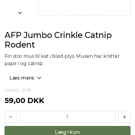
AFP Jumbo Crinkle Catnip
Rodent
Fin stor mus til kat i blød plys. Musen har knitter
papir i og catnip.
Læs mere
Varenr.: 2118
59,00 DKK
Læg i kurv