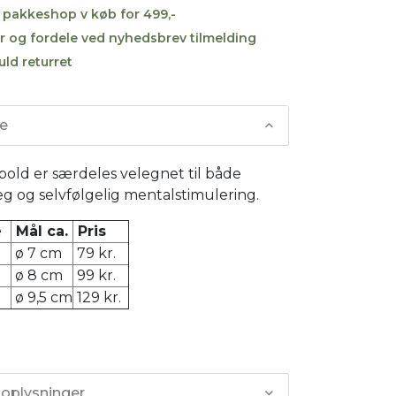
til pakkeshop v køb for 499,-
r og fordele ved nyhedsbrev tilmelding
uld returret
se
old er særdeles velegnet til både
eg og selvfølgelig mentalstimulering.
se
Mål ca.
Pris
ø 7 cm
79 kr.
ø 8 cm
99 kr.
ø 9,5 cm
129 kr.
 oplysninger