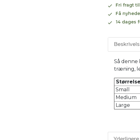
Fri fragt 
Få nyhede
14 dages f
Beskrivel
Så denne b
træning, l
Størrel
Small
Medium
Large
Yderligere