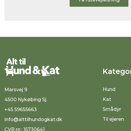
Kategor
Hund
Marsvej 9
Kat
4500 Nykøbing Sj.
Smådyr
+45 59655663
Til ejeren
info@alttilhundogkat.dk
CVR nr.: 15730641