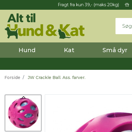
Fragt fra kun 39,- (maks 20kg)
Hund
Kat
Små dyr
Forside
JW Crackle Ball. Ass. farver.