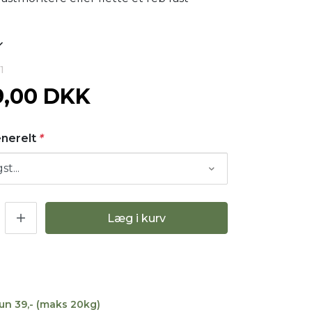
1
9,00 DKK
enerelt
*
Læg i kurv
kun 39,- (maks 20kg)