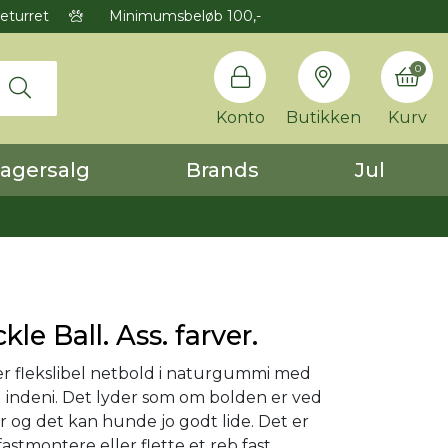
eturret
Minimumsbeløb 100,-
0
Konto
Butikken
Kurv
agersalg
Brands
Jul
le Ball. Ass. farver.
r flekslibel netbold i naturgummi med
d indeni. Det lyder som om bolden er ved
er og det kan hunde jo godt lide. Det er
astmontere eller flette et reb fast