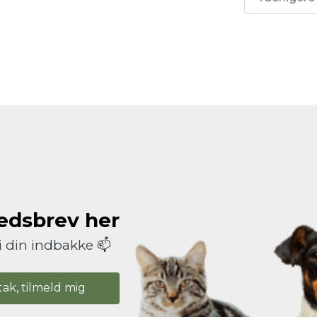
hedsbrev her
i din indbakke 📫
tak, tilmeld mig