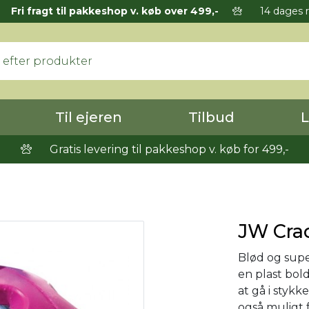
Fri fragt til pakkeshop v. køb over 499,-
14 dages r
Til ejeren
Tilbud
L
Gratis levering til pakkeshop v. køb for 499,-
JW Crack
Blød og supe
en plast bol
at gå i stykk
også muligt f