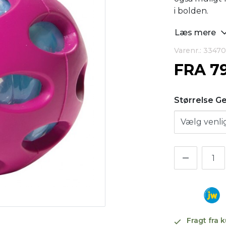
i bolden.
Læs mere
Varenr.: 33470
FRA
7
Størrelse G
Fragt fra 