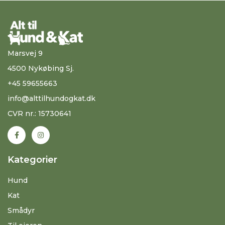
Marsvej 9
4500 Nykøbing Sj.
+45 59655663
info@alttilhundogkat.dk
CVR nr.: 15730641
Kategorier
Hund
Kat
Smådyr