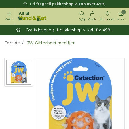
Fri fragt til pakkeshop v. køb over 499,-
0
Menu
Søg
Konto
Butikken
Kurv
Gratis levering til pakkeshop v. køb for 499,-
Forside
JW Gitterbold med fjer.