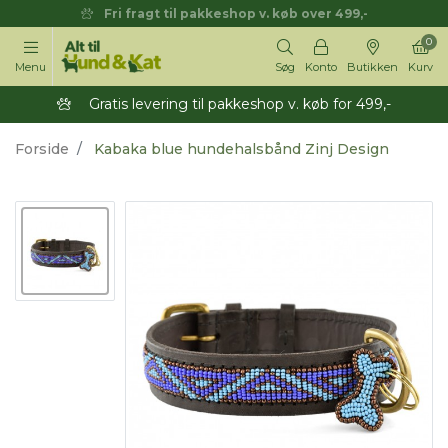
Fri fragt til pakkeshop v. køb over 499,-
0
Menu
Søg
Konto
Butikken
Kurv
Gratis levering til pakkeshop v. køb for 499,-
Forside
Kabaka blue hundehalsbånd Zinj Design