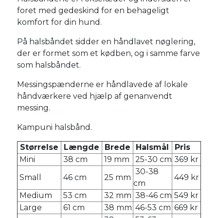
foret med gedeskind for en behageligt
komfort for din hund.
På halsbåndet sidder en håndlavet nøglering,
der er formet som et kødben, og i samme farve
som halsbåndet.
Messingspænderne er håndlavede af lokale
håndværkere ved hjælp af genanvendt
messing.
Kampuni halsbånd.
Størrelse
Længde
Brede
Halsmål
Pris
Mini
38 cm
19 mm
25-30 cm
369 kr
30-38
Small
46 cm
25 mm
449 kr
cm
Medium
53 cm
32 mm
38-46 cm
549 kr
Large
61 cm
38 mm
46-53 cm
669 kr