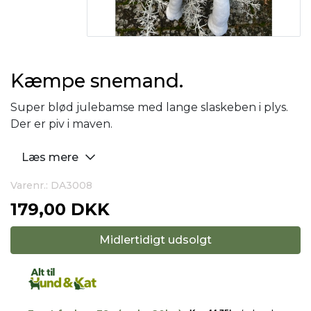
Kæmpe snemand.
Super blød julebamse med lange slaskeben i plys.
Der er piv i maven.
Læs mere
Varenr.: DA3008
179,00 DKK
Midlertidigt udsolgt