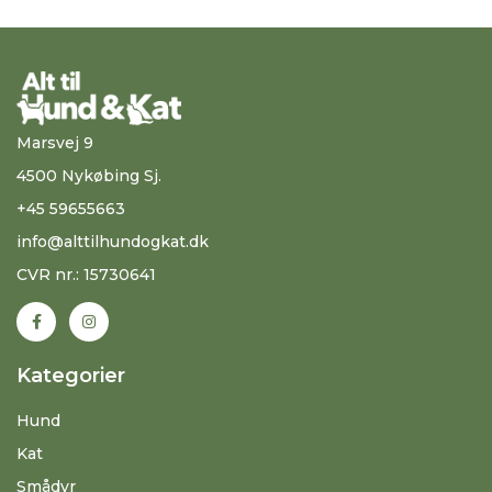
Marsvej 9
4500 Nykøbing Sj.
+45 59655663
info@alttilhundogkat.dk
CVR nr.: 15730641
Kategorier
Hund
Kat
Smådyr