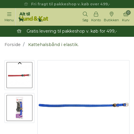
Fri fragt til pakkeshop v. køb over 499,-
0
Menu
Søg
Konto
Butikken
Kurv
Gratis levering til pakkeshop v. køb for 499,-
Forside
Kattehalsbånd i elastik.