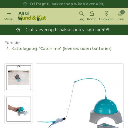
Fri fragt til pakkeshop v. køb over 499,-
0
Menu
Søg
Konto
Butikken
Kurv
Gratis levering til pakkeshop v. køb for 499,-
Forside
Kattelegetøj. "Catch me" (leveres uden batterier)