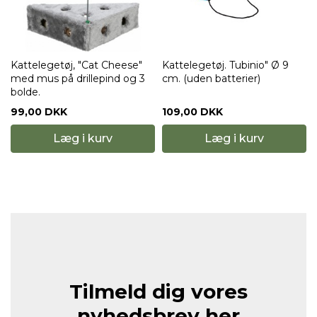
Kattelegetøj, "Cat Cheese"
Kattelegetøj. Tubinio" Ø 9
med mus på drillepind og 3
cm. (uden batterier)
bolde.
99,00 DKK
109,00 DKK
Læg i kurv
Læg i kurv
Tilmeld dig vores
nyhedsbrev her