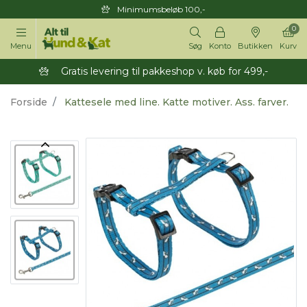
Minimumsbeløb 100,-
0
Menu
Søg
Konto
Butikken
Kurv
Gratis levering til pakkeshop v. køb for 499,-
Forside
Kattesele med line. Katte motiver. Ass. farver.