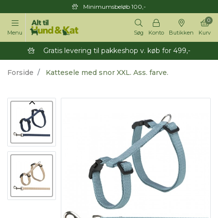
Minimumsbeløb 100,-
0
Menu
Søg
Konto
Butikken
Kurv
Gratis levering til pakkeshop v. køb for 499,-
Forside
Kattesele med snor XXL. Ass. farve.