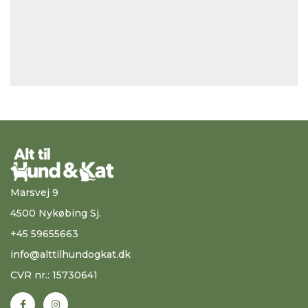
Marsvej 9
4500 Nykøbing Sj.
+45 59655663
info@alttilhundogkat.dk
CVR nr.: 15730641