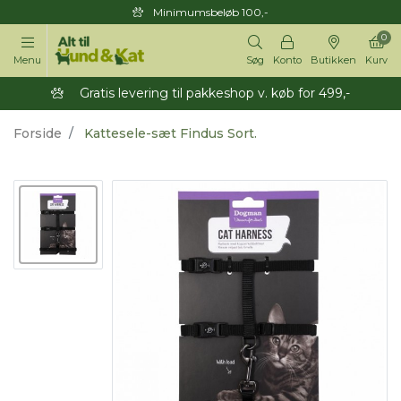
Minimumsbeløb 100,-
0
Menu
Søg
Konto
Butikken
Kurv
Gratis levering til pakkeshop v. køb for 499,-
Forside
Kattesele-sæt Findus Sort.