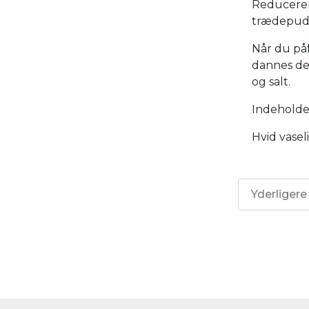
Reducerer
trædepud
Når du på
dannes der
og salt.
Indeholde
Hvid vaseli
Yderligere