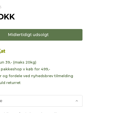
3
 DKK
Midlertidigt udsolgt
kun 39,- (maks 20kg)
til pakkeshop v køb for 499,-
r og fordele ved nyhedsbrev tilmelding
uld returret
se