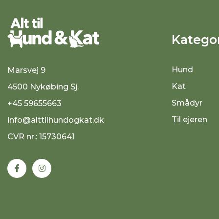
Kategor
Hund
Marsvej 9
Kat
4500 Nykøbing Sj.
Smådyr
+45 59655663
Til ejeren
info@alttilhundogkat.dk
CVR nr.: 15730641