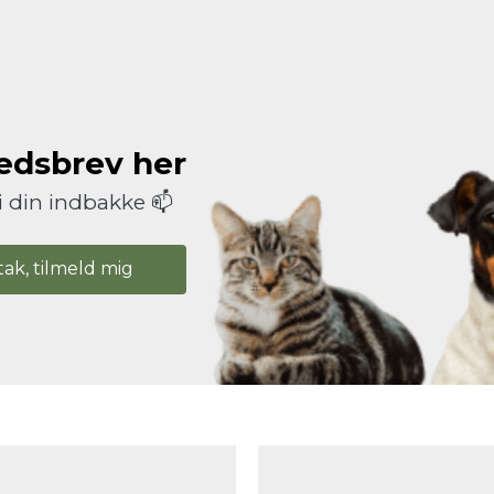
hedsbrev her
i din indbakke 📫
tak, tilmeld mig