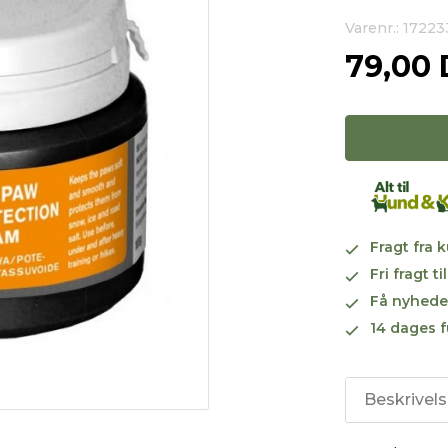
Varenr.: 17223
79,00
Fragt fra 
Fri fragt 
Få nyhede
14 dages f
Beskrivel