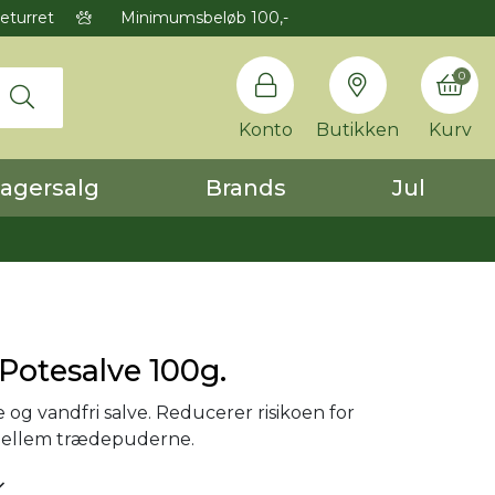
eturret
Minimumsbeløb 100,-
0
Konto
Butikken
Kurv
agersalg
Brands
Jul
Potesalve 100g.
og vandfri salve. Reducerer risikoen for
mellem trædepuderne.