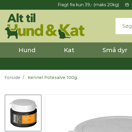
Fragt fra kun 39,- (maks 20kg)
Hund
Kat
Små dyr
Forside
Kennel Potesalve 100g.