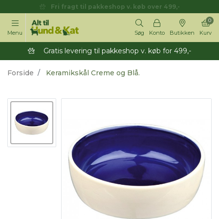
Fri fragt til pakkeshop v. køb over 499,-
0
Menu
Søg
Konto
Butikken
Kurv
Gratis levering til pakkeshop v. køb for 499,-
Forside
Keramikskål Creme og Blå.