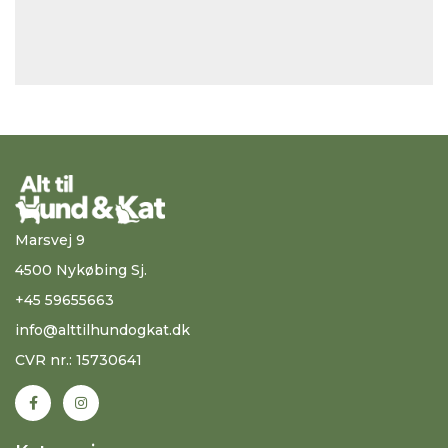
Marsvej 9
4500 Nykøbing Sj.
+45 59655663
info@alttilhundogkat.dk
CVR nr.: 15730641