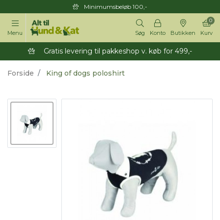
Minimumsbeløb 100,-
0
Menu
Søg
Konto
Butikken
Kurv
Gratis levering til pakkeshop v. køb for 499,-
Forside
King of dogs poloshirt