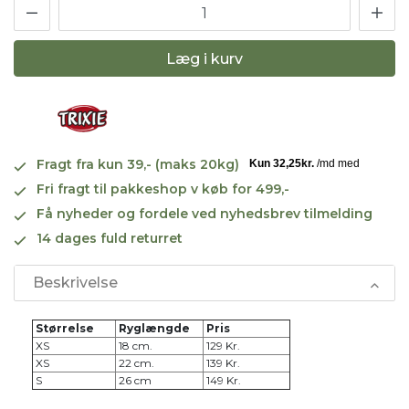
Læg i kurv
Fragt fra kun 39,- (maks 20kg)
Fri fragt til pakkeshop v køb for 499,-
Få nyheder og fordele ved nyhedsbrev tilmelding
14 dages fuld returret
Beskrivelse
Størrelse
Ryglængde
Pris
XS
18 cm.
129 Kr.
XS
22 cm.
139 Kr.
S
26 cm
149 Kr.