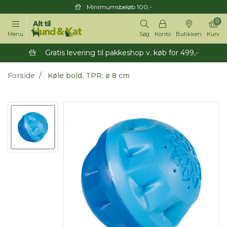
Minimumsbeløb 100,-
0
Menu
Søg
Konto
Butikken
Kurv
Gratis levering til pakkeshop v. køb for 499,-
Forside
Køle bold, TPR, ø 8 cm