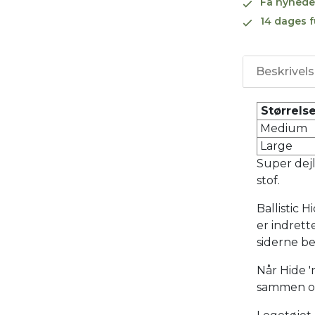
Få nyhede
14 dages f
Beskrivel
Størrels
Medium
Large
Super dejl
stof.
Ballistic 
er indrett
siderne be
Når Hide '
sammen o