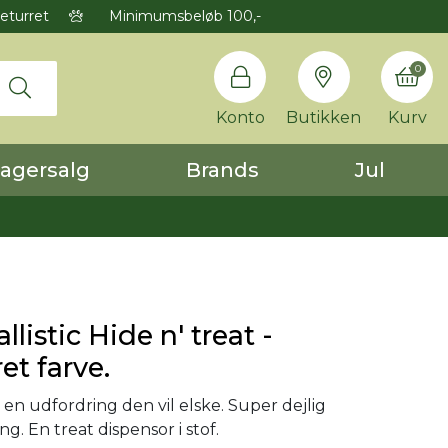
eturret
Minimumsbeløb 100,-
0
Konto
Butikken
Kurv
agersalg
Brands
Jul
listic Hide n' treat -
et farve.
 en udfordring den vil elske. Super dejlig
g. En treat dispensor i stof.