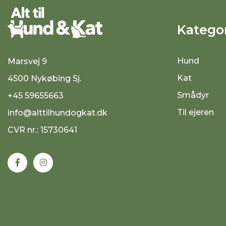
Kategor
Hund
Marsvej 9
Kat
4500 Nykøbing Sj.
Smådyr
+45 59655663
Til ejeren
info@alttilhundogkat.dk
CVR nr.: 15730641