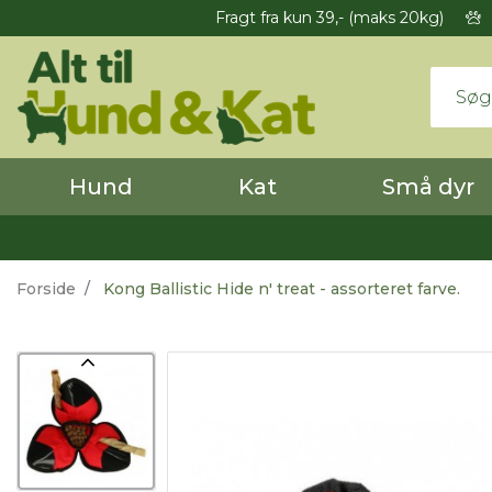
Fragt fra kun 39,- (maks 20kg)
Hund
Kat
Små dyr
Forside
Kong Ballistic Hide n' treat - assorteret farve.