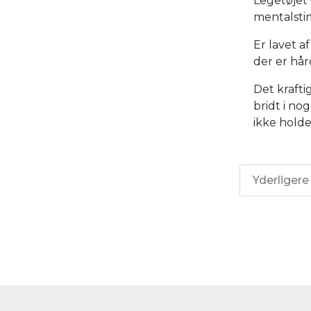
Legetøjet 
mentalstim
Er lavet af
der er hår
Det krafti
bridt i no
ikke holde
Yderligere