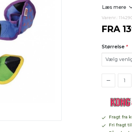
Læs mere
Varenr.: 11429
FRA
1
Størrelse
*
Fragt fra 
Fri fragt 