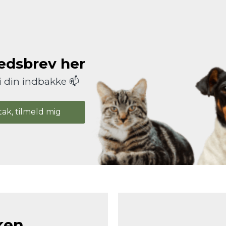
hedsbrev her
i din indbakke 📫
tak, tilmeld mig
ken