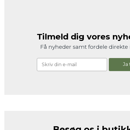
Tilmeld dig vores ny
Få nyheder samt fordele direkte 
Ja 
Besøg os i butik