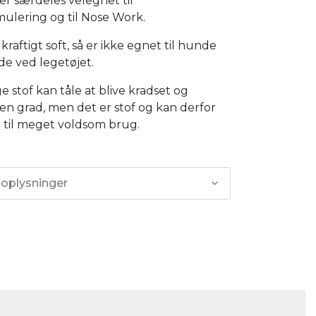
er særdeles velegnet til
ulering og til Nose Work.
 kraftigt soft, så er ikke egnet til hunde
de ved legetøjet.
ge stof kan tåle at blive kradset og
gen grad, men det er stof og kan derfor
 til meget voldsom brug.
 oplysninger