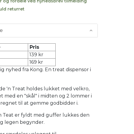
r og fordele ved nyhedsbrev tilmelding
uld returret
se
e
Pris
139 kr
169 kr
ig nyhed fra Kong. En treat dispensor i
Hide 'n Treat holdes lukket med velkro,
et med en "skål" i midten og 2 lommer i
regnet til at gemme godbidder i.
n Teat er fyldt med guffer lukkes den
g legen begynder.