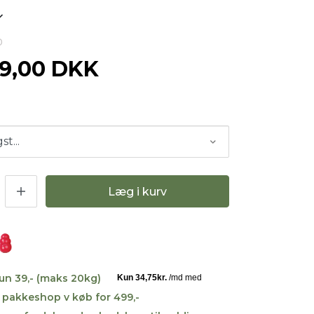
0
39,00 DKK
Læg i kurv
kun 39,- (maks 20kg)
til pakkeshop v køb for 499,-