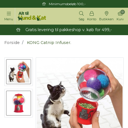
Minimumsbeløb 100,-
0
Menu
Søg
Konto
Butikken
Kurv
Gratis levering til pakkeshop v. køb for 499,-
Forside
KONG Catnip Infuser.