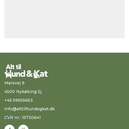
Marsvej 9
4500 Nykøbing Sj.
+45 59655663
info@alttilhundogkat.dk
CVR nr.: 15730641