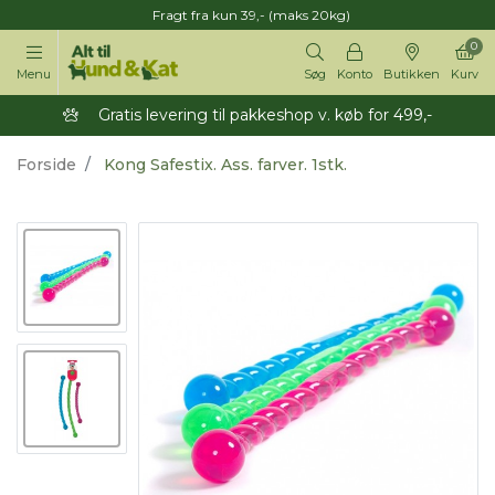
Fragt fra kun 39,- (maks 20kg)
0
Menu
Søg
Konto
Butikken
Kurv
Gratis levering til pakkeshop v. køb for 499,-
Forside
Kong Safestix. Ass. farver. 1stk.