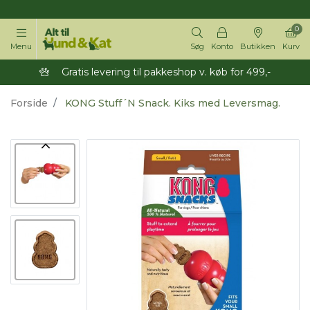
14 dages returret
0
Menu
Søg
Konto
Butikken
Kurv
Gratis levering til pakkeshop v. køb for 499,-
Forside
KONG Stuff´N Snack. Kiks med Leversmag.