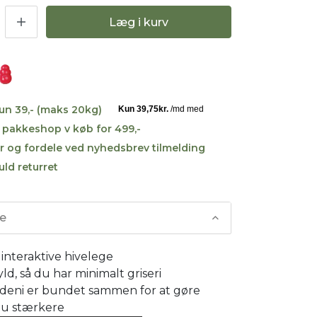
Læg i kurv
kun 39,- (maks 20kg)
til pakkeshop v køb for 499,-
r og fordele ved nyhedsbrev tilmelding
uld returret
se
l interaktive hivelege
yld, så du har minimalt griseri
deni er bundet sammen for at gøre
u stærkere