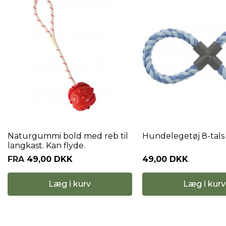
Naturgummi bold med reb til
Hundelegetøj 8-tals 
langkast. Kan flyde.
FRA
49,00 DKK
49,00 DKK
Læg i kurv
Læg i kurv