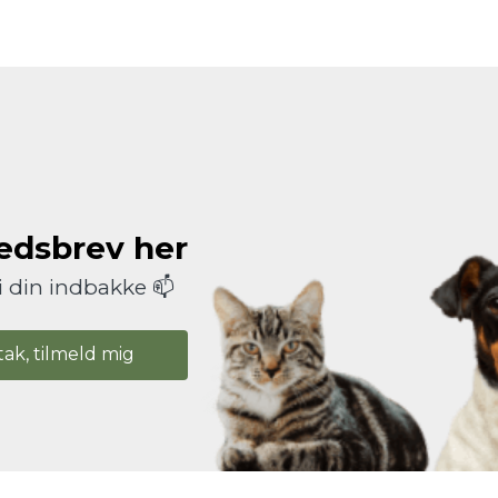
hedsbrev her
i din indbakke 📫
tak, tilmeld mig