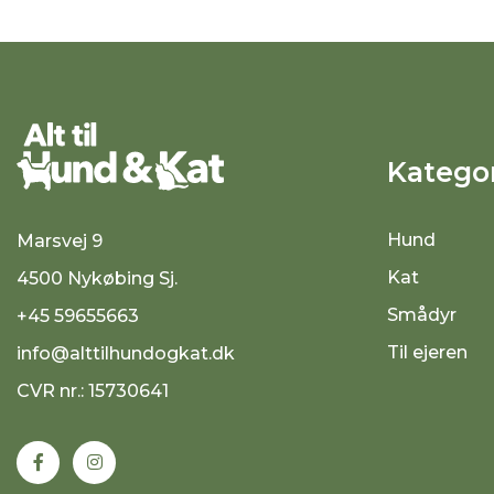
Kategor
Hund
Marsvej 9
Kat
4500 Nykøbing Sj.
Smådyr
+45 59655663
Til ejeren
info@alttilhundogkat.dk
CVR nr.: 15730641