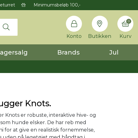
eturret
Minimumsbeløb 100,-
0
Konto
Butikken
Kurv
agersalg
Brands
Jul
ugger Knots.
Knots er robuste, interaktive hive- og
, som hunde elsker. De har reb med
 for at give en realistisk fornemmelse,
s uden på legetøjet med håndtag i