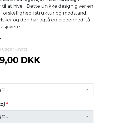
il at hive i. Dette unikke design giver en
 forskellighed i struktur og modstand,
sker og den har også en pibeenhed, så
 sjovere.
 Tugger Knots.
59,00 DKK
tøj
*