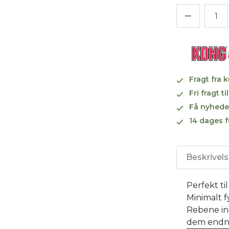
Fragt fra 
Fri fragt 
Få nyhede
14 dages f
Beskrivel
Perfekt ti
Minimalt f
Rebene in
dem endn