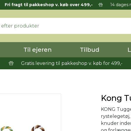
Fri fragt til pakkeshop v. køb over 499,-
14 dages r
Til ejeren
Tilbud
L
Gratis levering til pakkeshop v. køb for 499,-
Kong T
KONG Tugger 
rystelegetøj
knuder indeni
og forlænge