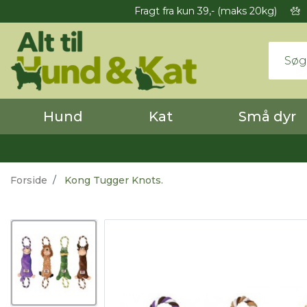
Fragt fra kun 39,- (maks 20kg)
Hund
Kat
Små dyr
Forside
Kong Tugger Knots.