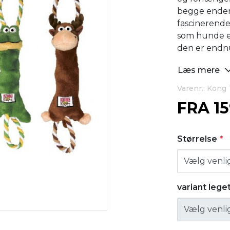
begge ender t
fascinerende
som hunde el
den er endnu
Læs mere
Varenr.: Kong
FRA
1
Størrelse
*
variant lege