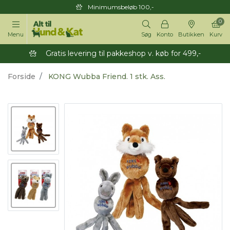
Minimumsbeløb 100,-
0
Menu
Søg
Konto
Butikken
Kurv
Gratis levering til pakkeshop v. køb for 499,-
Forside
KONG Wubba Friend. 1 stk. Ass.