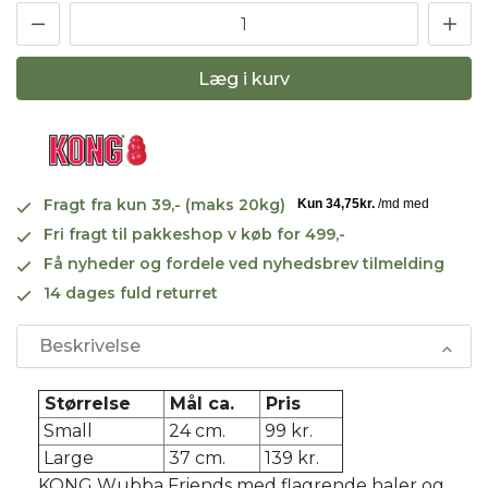
Læg i kurv
Fragt fra kun 39,- (maks 20kg)
Fri fragt til pakkeshop v køb for 499,-
Få nyheder og fordele ved nyhedsbrev tilmelding
14 dages fuld returret
Beskrivelse
Størrelse
Mål ca.
Pris
Small
24 cm.
99 kr.
Large
37 cm.
139 kr.
KONG Wubba Friends med flagrende haler og