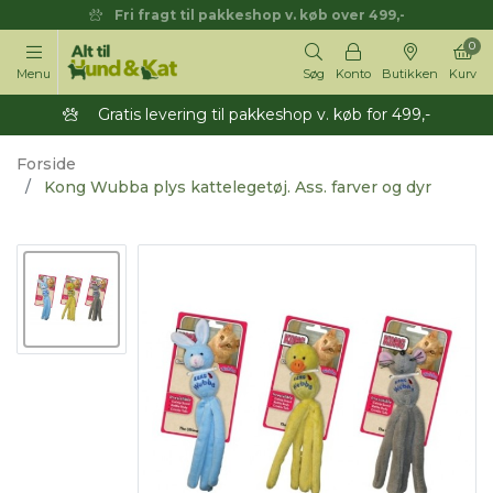
Fri fragt til pakkeshop v. køb over 499,-
0
Menu
Søg
Konto
Butikken
Kurv
Gratis levering til pakkeshop v. køb for 499,-
Forside
Kong Wubba plys kattelegetøj. Ass. farver og dyr