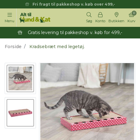
Fri fragt til pakkeshop v. køb over 499,-
0
Menu
Søg
Konto
Butikken
Kurv
Gratis levering til pakkeshop v. køb for 499,-
Forside
Kradsebræt med legetøj.