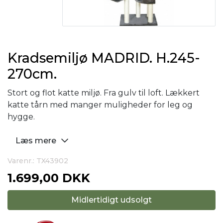
Kradsemiljø MADRID. H.245-
270cm.
Stort og flot katte miljø. Fra gulv til loft. Lækkert
katte tårn med manger muligheder for leg og
hygge.
Læs mere
Varenr.: TX43902
1.699,00 DKK
Midlertidigt udsolgt