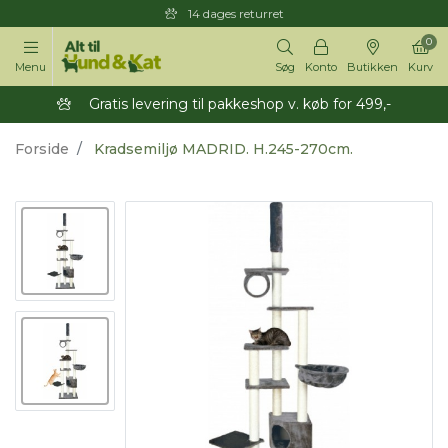
14 dages returret
0
Menu
Søg
Konto
Butikken
Kurv
Gratis levering til pakkeshop v. køb for 499,-
Forside
Kradsemiljø MADRID. H.245-270cm.