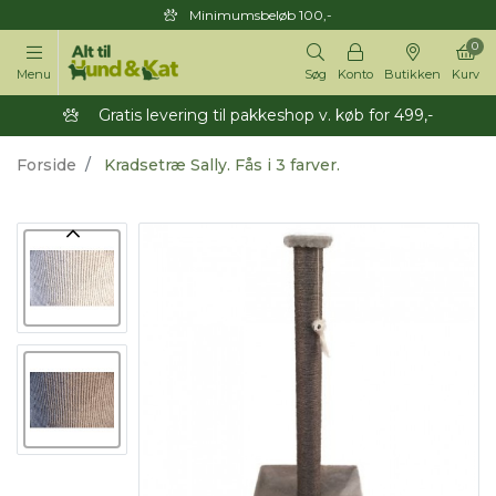
Minimumsbeløb 100,-
0
Menu
Søg
Konto
Butikken
Kurv
Gratis levering til pakkeshop v. køb for 499,-
Forside
Kradsetræ Sally. Fås i 3 farver.