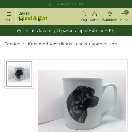
14 dages returret
0
Menu
Søg
Konto
Butikken
Kurv
Gratis levering til pakkeshop v. køb for 499,-
Forside
Krus med Amerikansk cocker spaniel, sort.