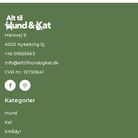
Marsvej 9
4500 Nykøbing Sj.
+45 59655663
info@alttilhundogkat.dk
CVR nr.: 15730641
Kategorier
Hund
Kat
Smådyr