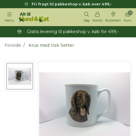
Fri fragt til pakkeshop v. køb over 499,-
0
Menu
Søg
Konto
Butikken
Kurv
Gratis levering til pakkeshop v. køb for 499,-
Forside
Krus med Irsk Setter