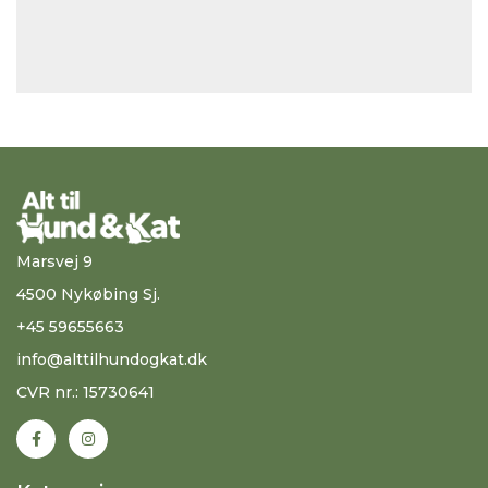
Marsvej 9
4500 Nykøbing Sj.
+45 59655663
info@alttilhundogkat.dk
CVR nr.: 15730641