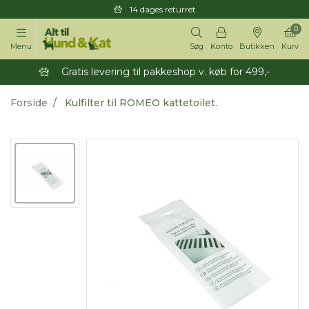
14 dages returret
0
Menu
Søg
Konto
Butikken
Kurv
Gratis levering til pakkeshop v. køb for 499,-
Forside
Kulfilter til ROMEO kattetoilet.