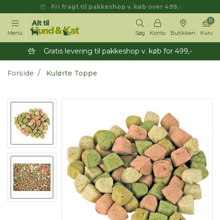
Fri fragt til pakkeshop v. køb over 499,-
0
Menu
Søg
Konto
Butikken
Kurv
Gratis levering til pakkeshop v. køb for 499,-
Forside
Kulørte Toppe